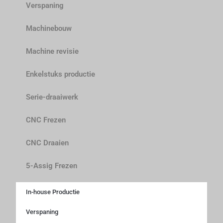
Verspaning
Machinebouw
Machine revisie
Enkelstuks productie
Serie-draaiwerk
CNC Frezen
CNC Draaien
5-Assig Frezen
In-house Productie
Verspaning