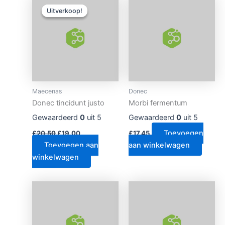
prijs
prijs
Uitverkoop!
Uitverkoop!
was:
is:
£20.50.
£19.00.
Maecenas
Donec
Donec tincidunt justo
Morbi fermentum
Gewaardeerd
0
uit 5
Gewaardeerd
0
uit 5
Toevoegen
£
20.50
£
19.00
£
17.45
Toevoegen aan
aan winkelwagen
winkelwagen