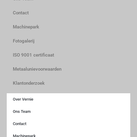
Contact
Machinepark
Fotogalerij
ISO 9001 certificaat
Metaalunievoorwaarden
Klantonderzoek
Over Vernie
Ons Team
Contact
Machinepark