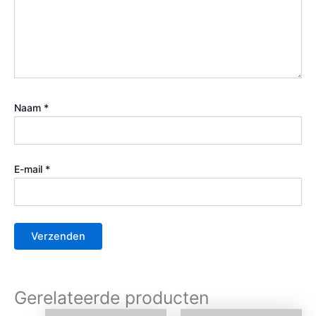
Naam
*
E-mail
*
Gerelateerde producten
Oorspronkelijke
Huidige