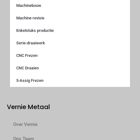
Machinebouw
Machine revisie
Enkelstuks productie
Serie-draaiwerk
CNC Frezen
CNC Draaien
5-Assig Frezen
Vernie Metaal
Over Vernie
Ons Team