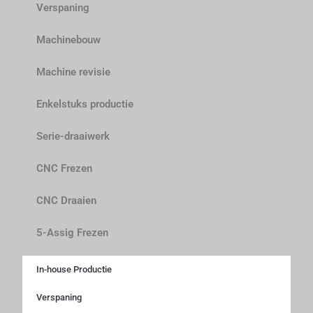
Verspaning
Machinebouw
Machine revisie
Enkelstuks productie
Serie-draaiwerk
CNC Frezen
CNC Draaien
5-Assig Frezen
In-house Productie
Verspaning