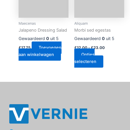
Deze
optie
kan
Maecenas
Aliquam
gekozen
Jalapeno Dressing Salad
Morbi sed egestas
worden
Gewaardeerd
0
uit 5
Gewaardeerd
0
uit 5
op
Toevoegen
de
£
17.75
£
12.00
-
£
23.00
aan winkelwagen
Opties
productpagin
selecteren