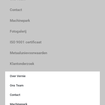
Contact
Machinepark
Fotogalerij
ISO 9001 certificaat
Metaalunievoorwaarden
Klantonderzoek
Over Vernie
Ons Team
Contact
Machinepark