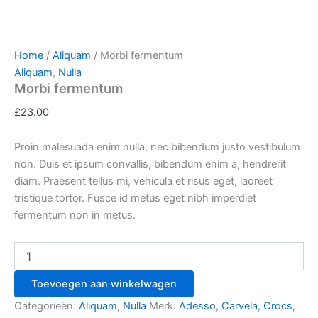
Home
/
Aliquam
/ Morbi fermentum
Aliquam
,
Nulla
Morbi fermentum
£
23.00
Proin malesuada enim nulla, nec bibendum justo vestibulum
non. Duis et ipsum convallis, bibendum enim a, hendrerit
diam. Praesent tellus mi, vehicula et risus eget, laoreet
tristique tortor. Fusce id metus eget nibh imperdiet
fermentum non in metus.
Toevoegen aan winkelwagen
Categorieën:
Aliquam
,
Nulla
Merk:
Adesso
,
Carvela
,
Crocs
,