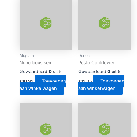
Aliquam
Donec
Nunc lacus sem
Pesto Cauliflower
Gewaardeerd
0
uit 5
Gewaardeerd
0
uit 5
Toevoegen
Toevoegen
£
10.95
£
15.05
aan winkelwagen
aan winkelwagen
Prijsklasse:
Dit
£12.00
product
tot
heeft
£23.00
meerdere
variaties.