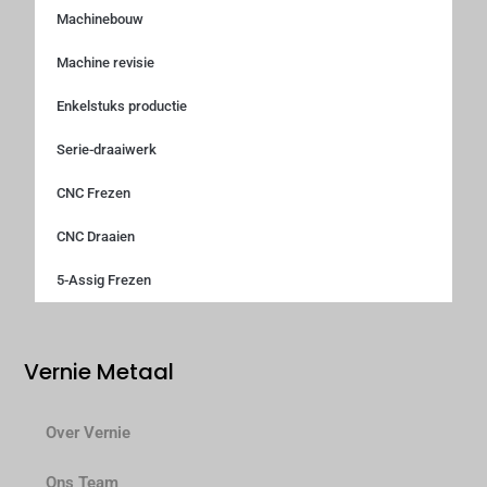
Machinebouw
Machine revisie
Enkelstuks productie
Serie-draaiwerk
CNC Frezen
CNC Draaien
5-Assig Frezen
Vernie Metaal
Over Vernie
Ons Team