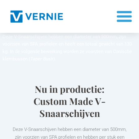
Ga
naar
de
inhoud
Deze V-Snaarschijven hebben een diameter van 500mm, zijn
voorzien van SPA profielen en heeft een totaal gewicht van 130
kg. In de volgende bewerking worden ze voorzien van
Conische
klembussen (
Taper Bush
).
Nu in productie:
Custom Made V-
Snaarschijven
Deze V-Snaarschijven hebben een diameter van 500mm,
zijn voorzien van SPA profielen en hebben per stuk een