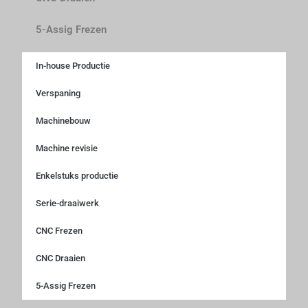
5-Assig Frezen
In-house Productie
Verspaning
Machinebouw
Machine revisie
Enkelstuks productie
Serie-draaiwerk
CNC Frezen
CNC Draaien
5-Assig Frezen